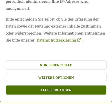
persönlich identifizieren. Ihre IP-Adresse wird
von zentraler Bedeutung. Wir arbeiten zuverlässig,
anonymisiert.
transparent, zielgruppen- und bedarfsorientiert und
setzen die uns zur Verfügung stehenden Ressourcen
Bitte entscheiden Sie selbst, ob Sie der Erfassung der
wirtschaftlich und verantwortungsbewusst ein.
Daten sowie der Nutzung externer Inhalte zustimmen
oder widersprechen. Weitere Informationen entnehmen
Sie bitte unserer
Datenschutzerklärung
.
Vielfalt
Jeder soll seine Ideen, Talente, Fähigkeiten und
NUR ESSENTIELLE
Möglichkeiten einbringen und sein
gesellschaftliches Umfeld mitgestalten können. Wir
WEITERE OPTIONEN
suchen den Dialog mit allen Akteuren der
Stadtgesellschaft und wollen die Vielfalt an Themen
ALLES ERLAUBEN
abbilden, die unser gesellschaftliches Miteinander
beeinflussen.