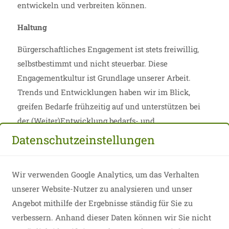
entwickeln und verbreiten können.
Haltung
Bürgerschaftliches Engagement ist stets freiwillig,
selbstbestimmt und nicht steuerbar. Diese
Engagementkultur ist Grundlage unserer Arbeit.
Trends und Entwicklungen haben wir im Blick,
greifen Bedarfe frühzeitig auf und unterstützen bei
der (Weiter)Entwicklung bedarfs- und
zielgruppenspezifischer Angebote.
Datenschutzeinstellungen
Professionalität und Fachlichkeit
Wir verwenden Google Analytics, um das Verhalten
Wirkungsorientiertes Arbeiten, ein
unserer Website-Nutzer zu analysieren und unser
sektorenübergreifender Austausch, das Lernen von-
Angebot mithilfe der Ergebnisse ständig für Sie zu
und miteinander sowie die Weiterentwicklung
verbessern. Anhand dieser Daten können wir Sie nicht
unserer Fach- und Methodenkompetenz sind für uns