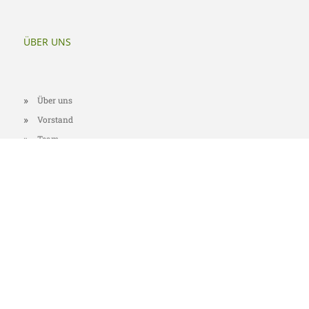
ÜBER UNS
Über uns
Vorstand
Team
Was uns auszeichnet
Was andere über
uns sagen
ARBEITSFELDER
"Genial sozial" - Die Engagementkonferenz