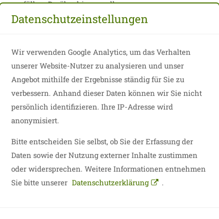
erfüllen. Darüber hinaus sollen
Datenschutzeinstellungen
Engagementbündnisse zwischen Kommune,
Wirtschaft, Bildungseinrichtungen und
Zivilgesellschaft gestärkt werden. .
Wir verwenden Google Analytics, um das Verhalten
unserer Website-Nutzer zu analysieren und unser
Das Programm
Angebot mithilfe der Ergebnisse ständig für Sie zu
Dem Förderkonsortium des Netzwerkprogramms
verbessern. Anhand dieser Daten können wir Sie nicht
„Engagierte Stadt“ gehören in den nächsten zwei
persönlich identifizieren. Ihre IP-Adresse wird
Jahren neben dem Bundesministeriums für Familie,
anonymisiert.
Senioren, Frauen und Jugend die Bethe Stiftung, die
Bertelsmann Stiftung, die Breuninger Stiftung, die
Bitte entscheiden Sie selbst, ob Sie der Erfassung der
Joachim Herz Stiftung, die Körber-Stiftung und die
Daten sowie der Nutzung externer Inhalte zustimmen
Robert Bosch Stiftung an. Die Engagierte Stadt ist
oder widersprechen. Weitere Informationen entnehmen
2015 als eine gemeinsame Initiative der Bertelsmann
Sie bitte unserer
Datenschutzerklärung
.
Stiftung, der BMW Stiftung Herbert Quandt, des
Generali Zukunftsfonds, der Herbert Quandt-Stiftung,
der Körber-Stiftung, der Robert Bosch Stiftung und