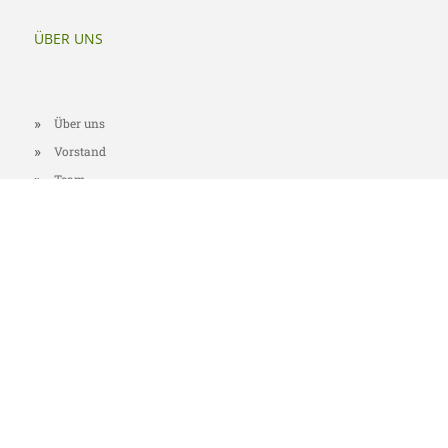
ÜBER UNS
Über uns
Vorstand
Team
Was uns auszeichnet
Was andere über
uns sagen
ARBEITSFELDER
"Genial sozial" - Die Engagementkonferenz