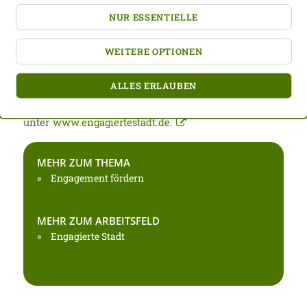
des Bundesministeriums für Familie, Senioren,
NUR ESSENTIELLE
Frauen und Jugend gestartet. Gemeinsam stellen sie
WEITERE OPTIONEN
dafür nicht nur Fördermittel, sondern auch
Erfahrungen und Kompetenzen zur Verfügung.
ALLES ERLAUBEN
Mehr Informationen zum Netzwerkprogramm
unter
www.engagiertestadt.de.
MEHR ZUM THEMA
Engagement fördern
MEHR ZUM ARBEITSFELD
Engagierte Stadt