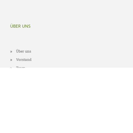
ÜBER UNS
Über uns
Vorstand
Team
Was uns auszeichnet
Was andere über
uns sagen
ARBEITSFELDER