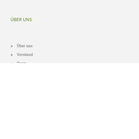
ÜBER UNS
Über uns
Vorstand
Team
Was uns auszeichnet
Was andere über
uns sagen
ARBEITSFELDER
"Genial sozial" - Die Engagementkonferenz