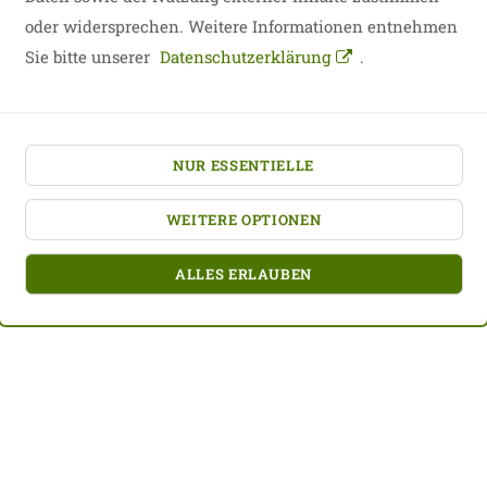
ENGAGEMENT-LOTSEN
oder widersprechen. Weitere Informationen entnehmen
Es reizt sie, im Team zu arbeiten, gemeinsam Ideen
zu entwickeln und neue Kontakte...
zeige alle Inhalte zum Arbeitsfeld an
Sie bitte unserer
Datenschutzerklärung
.
NUR ESSENTIELLE
WEITERE OPTIONEN
ALLES ERLAUBEN
zurück